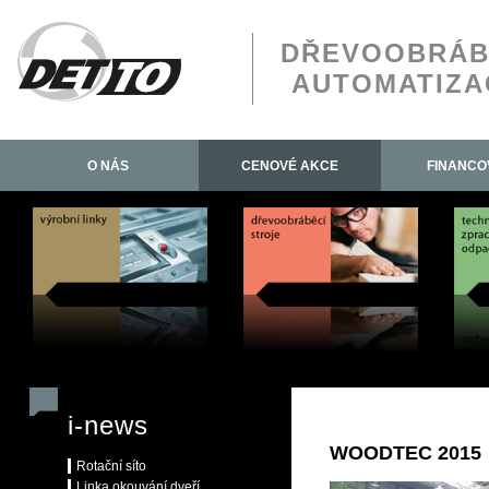
DŘEVOOBRÁB
AUTOMATIZA
O NÁS
CENOVÉ AKCE
FINANCO
i-news
WOODTEC 2015
Rotační síto
Linka okouvání dveří